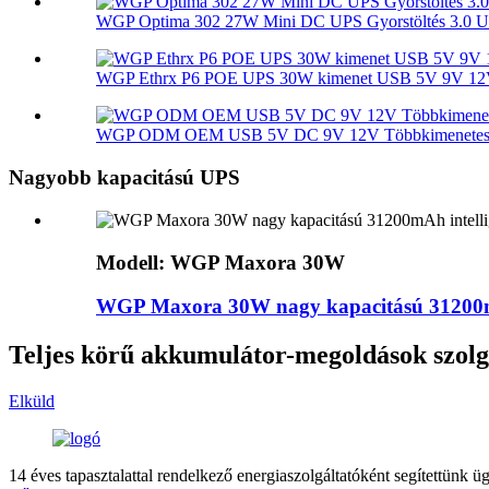
WGP Optima 302 27W Mini DC UPS Gyorstöltés 3.0 US
WGP Ethrx P6 POE UPS 30W kimenet USB 5V 9V 12V
WGP ODM OEM USB 5V DC 9V 12V Többkimenetes 
Nagyobb kapacitású UPS
Modell: WGP Maxora 30W
WGP Maxora 30W nagy kapacitású 31200mAh 
Teljes körű akkumulátor-megoldások szolg
Elküld
14 éves tapasztalattal rendelkező energiaszolgáltatóként segítettünk ü