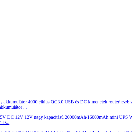
umulátor ...
 D...