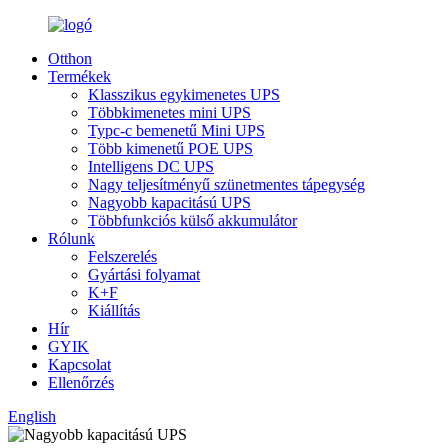
Otthon
Termékek
Klasszikus egykimenetes UPS
Többkimenetes mini UPS
Typc-c bemenetű Mini UPS
Több kimenetű POE UPS
Intelligens DC UPS
Nagy teljesítményű szünetmentes tápegység
Nagyobb kapacitású UPS
Többfunkciós külső akkumulátor
Rólunk
Felszerelés
Gyártási folyamat
K+F
Kiállítás
Hír
GYIK
Kapcsolat
Ellenőrzés
English