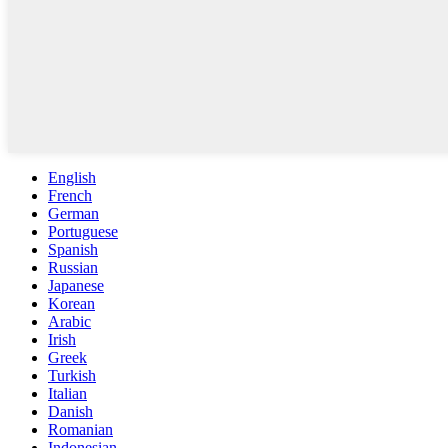
English
French
German
Portuguese
Spanish
Russian
Japanese
Korean
Arabic
Irish
Greek
Turkish
Italian
Danish
Romanian
Indonesian