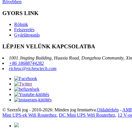
Bővebben
GYORS LINK
Rólunk
Felszerelés
Gyárlátogatás
LÉPJEN VELÜNK KAPCSOLATBA
1001 Jingting Building, Huaxia Road, Dongzhou Community, Xinh
+86 18688744282
richroc@richroctech.com
© Szerzői jog - 2010-2026: Minden jog fenntartva.
Oldaltérkép
-
AMP
Mini UPS-ek Wifi Routerhez
,
DC Mini UPS Wifi Routerhez
,
12 V-os