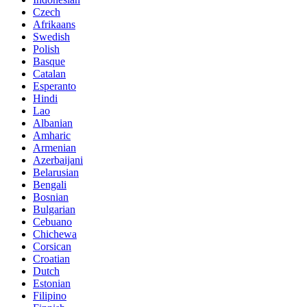
Czech
Afrikaans
Swedish
Polish
Basque
Catalan
Esperanto
Hindi
Lao
Albanian
Amharic
Armenian
Azerbaijani
Belarusian
Bengali
Bosnian
Bulgarian
Cebuano
Chichewa
Corsican
Croatian
Dutch
Estonian
Filipino