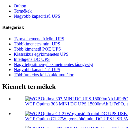
Otthon
Termékek
Nagyobb kapacitású UPS
Kategóriák
Typc-c bemenetű Mini UPS
Többkimenetes mini UPS
Több kimenetű POE UPS
Klasszikus egykimenetes UPS
Intelligens DC UPS
Nagy teljesítményű szünetmentes tápegység
Nagyobb kapacitású UPS
Többfunkciós külső akkumulátor
Kiemelt termékek
WGP Optima 303 MINI DC UPS 15000mAh LiFePO₄ akk
WGP Optima C1 27W gyorstöltő mini DC UPS USB 5V