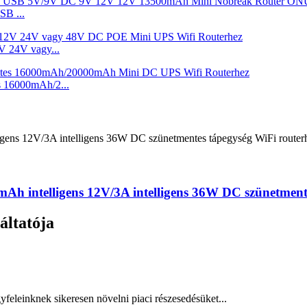
B ...
 24V vagy...
16000mAh/2...
intelligens 12V/3A intelligens 36W DC szünetmentes
áltatója
gyfeleinknek sikeresen növelni piaci részesedésüket...